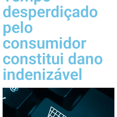
desperdiçado
pelo
consumidor
constitui dano
indenizável