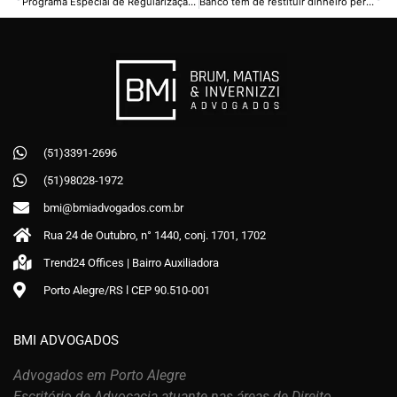
Programa Especial de Regularização Tributária pode reabrir prazo de adesão
Banco tem de restituir dinheiro perdido por cliente por causa de vírus de computador
(51)3391-2696
(51)98028-1972
bmi@bmiadvogados.com.br
Rua 24 de Outubro, n° 1440, conj. 1701, 1702
Trend24 Offices | Bairro Auxiliadora
Porto Alegre/RS ǀ CEP 90.510-001
BMI ADVOGADOS
Advogados em Porto Alegre
Escritório de Advocacia atuante nas áreas de Direito