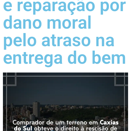
e reparação por
dano moral
pelo atraso na
entrega do bem